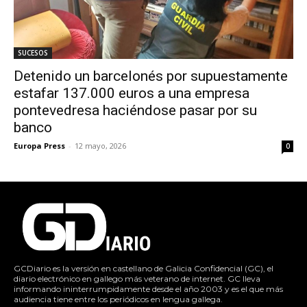
SUCESOS
Detenido un barcelonés por supuestamente
estafar 137.000 euros a una empresa
pontevedresa haciéndose pasar por su
banco
Europa Press
-
12 mayo, 2026
0
GCDiario es la versión en castellano de Galicia Confidencial (GC), el
diario electrónico en gallego más veterano de internet. GC lleva
informando ininterrumpidamente desde el año 2003 y es el que más
audiencia tiene entre los periódicos en lengua gallega.