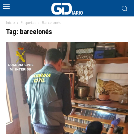
Inicio
Etiquetas
Barcelonés
Tag: barcelonés