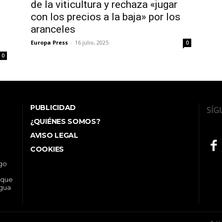
de la viticultura y rechaza «jugar
con los precios a la baja» por los
aranceles
Europa Press
-
16 julio, 2025
0
0
PUBLICIDAD
SÍG
¿QUIÉNES SOMOS?
AVISO LEGAL
COOKIES
ego
 que
ngua