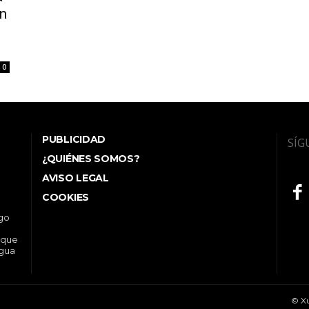
on
0
PUBLICIDAD
SÍG
¿QUIÉNES SOMOS?
AVISO LEGAL
COOKIES
ego
 que
ngua
© Xu