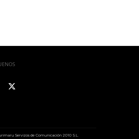
UENOS
rimaru Servizos de Comunicación 2010 S.L.