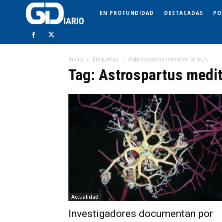
EN PROFUNDIDAD
DESTACADAS
PO
Inicio
Etiquetas
Astrospartus mediterraneus
Tag: Astrospartus medi
Actualidad
Investigadores documentan por