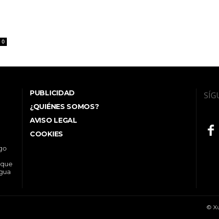
0
PUBLICIDAD
SÍG
¿QUIÉNES SOMOS?
AVISO LEGAL
COOKIES
ego
 que
ngua
© Xu