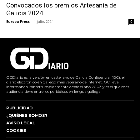
Convocados los premios Artesanía de
Galicia 2024
Europa Press
-
1 julio, 2024
0
GCDiario es la versión en castellano de Galicia Confidencial (GC), el
diario electrónico en gallego más veterano de internet. GC lleva
informando ininterrumpidamente desde el año 2003 y es el que más
audiencia tiene entre los periódicos en lengua gallega.
PUBLICIDAD
¿QUIÉNES SOMOS?
AVISO LEGAL
COOKIES