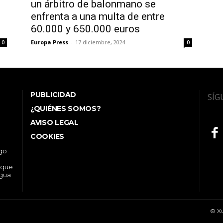
un árbitro de balonmano se
enfrenta a una multa de entre
60.000 y 650.000 euros
Europa Press
-
17 diciembre, 2024
0
0
PUBLICIDAD
SÍG
¿QUIÉNES SOMOS?
AVISO LEGAL
COOKIES
ego
 que
ngua
© Xu