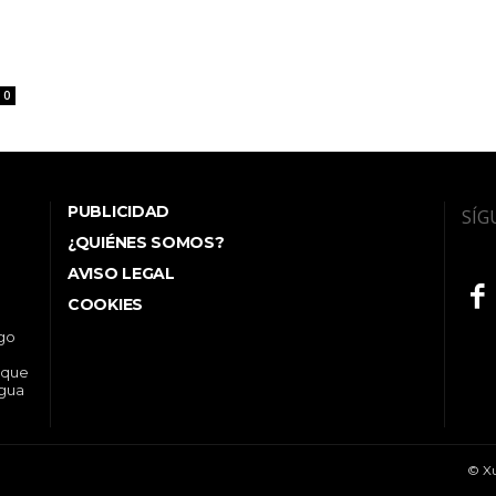
0
PUBLICIDAD
SÍG
¿QUIÉNES SOMOS?
AVISO LEGAL
COOKIES
ego
 que
ngua
© Xu