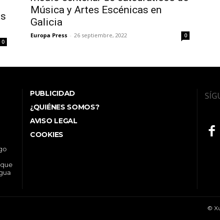
Música y Artes Escénicas en
as
Galicia
Europa Press
-
26 septiembre, 2022
0
0
PUBLICIDAD
SÍG
¿QUIÉNES SOMOS?
AVISO LEGAL
COOKIES
ego
 que
ngua
© Xu