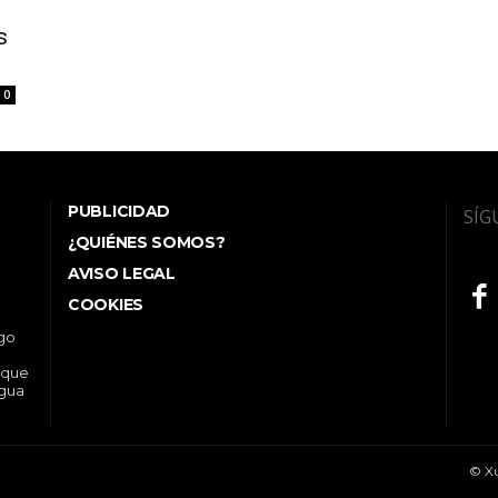
»
s
0
PUBLICIDAD
SÍG
¿QUIÉNES SOMOS?
AVISO LEGAL
COOKIES
ego
 que
ngua
© Xu