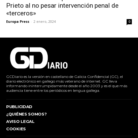
Prieto al no pesar intervención penal de
«terceros»
Europa Press
-
2 enero, 2024
0
GCDiario es la versión en castellano de Galicia Confidencial (GC), el
diario electrónico en gallego más veterano de internet. GC lleva
informando ininterrumpidamente desde el año 2003 y es el que más
audiencia tiene entre los periódicos en lengua gallega.
PUBLICIDAD
¿QUIÉNES SOMOS?
AVISO LEGAL
COOKIES