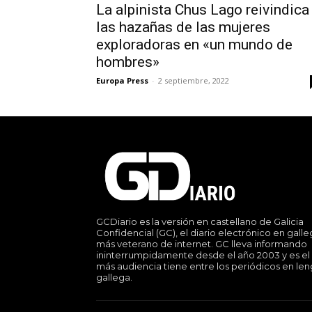
La alpinista Chus Lago reivindica
las hazañas de las mujeres
exploradoras en «un mundo de
hombres»
Europa Press
-
2 septiembre, 2022
GCDiario es la versión en castellano de Galicia
Confidencial (GC), el diario electrónico en gall
más veterano de internet. GC lleva informando
ininterrumpidamente desde el año 2003 y es el
más audiencia tiene entre los periódicos en le
gallega.