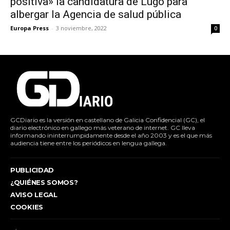
positiva» la candidatura de Lugo para
albergar la Agencia de salud pública
Europa Press
-
3 noviembre, 2022
0
GCDiario es la versión en castellano de Galicia Confidencial (GC), el
diario electrónico en gallego más veterano de internet. GC lleva
informando ininterrumpidamente desde el año 2003 y es el que más
audiencia tiene entre los periódicos en lengua gallega.
PUBLICIDAD
¿QUIÉNES SOMOS?
AVISO LEGAL
COOKIES