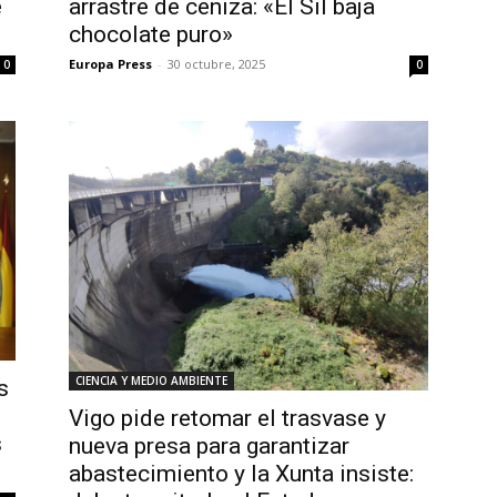
e
arrastre de ceniza: «El Sil baja
chocolate puro»
Europa Press
-
30 octubre, 2025
0
0
CIENCIA Y MEDIO AMBIENTE
s
Vigo pide retomar el trasvase y
s
nueva presa para garantizar
abastecimiento y la Xunta insiste: