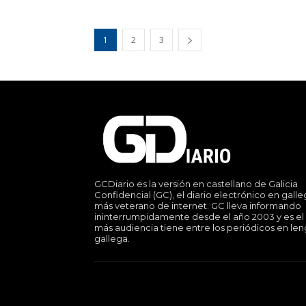
1
2
3
GCDiario es la versión en castellano de Galicia
Confidencial (GC), el diario electrónico en gall
más veterano de internet. GC lleva informando
ininterrumpidamente desde el año 2003 y es el
más audiencia tiene entre los periódicos en le
gallega.