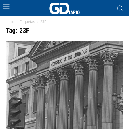
Inicio
Etiquetas
23F
Tag: 23F