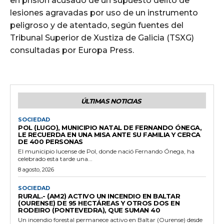
en prisión acusado de un supuesto delito de
lesiones agravadas por uso de un instrumento
peligroso y de atentado, según fuentes del
Tribunal Superior de Xustiza de Galicia (TSXG)
consultadas por Europa Press.
ÚLTIMAS NOTICIAS
SOCIEDAD
POL (LUGO), MUNICIPIO NATAL DE FERNANDO ÓNEGA,
LE RECUERDA EN UNA MISA ANTE SU FAMILIA Y CERCA
DE 400 PERSONAS
El municipio lucense de Pol, donde nació Fernando Ónega, ha
celebrado esta tarde una...
8 agosto, 2026
SOCIEDAD
RURAL.- (AM2) ACTIVO UN INCENDIO EN BALTAR
(OURENSE) DE 95 HECTÁREAS Y OTROS DOS EN
RODEIRO (PONTEVEDRA), QUE SUMAN 40
Un incendio forestal permanece activo en Baltar (Ourense) desde