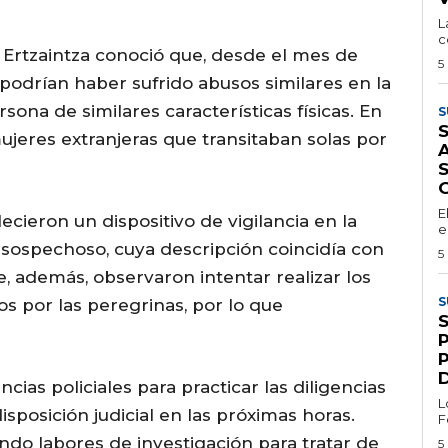
L
c
a Ertzaintza conoció que, desde el mes de
5
 podrían haber sufrido abusos similares en la
ona de similares características físicas. En
S
S
mujeres extranjeras que transitaban solas por
A
E
cieron un dispositivo de vigilancia en la
e
 sospechoso, cuya descripción coincidía con
5
ue, además, observaron intentar realizar los
S
 por las peregrinas, por lo que
ias policiales para practicar las diligencias
L
sposición judicial en las próximas horas.
F
ndo labores de investigación para tratar de
5