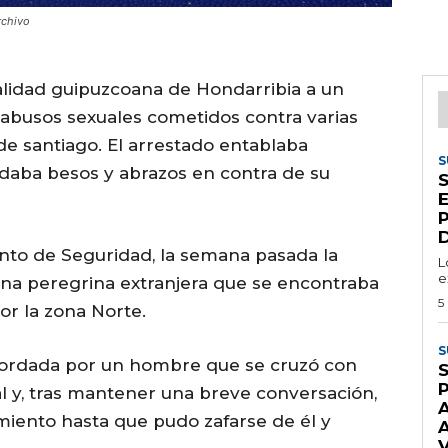
rchivo
calidad guipuzcoana de Hondarribia a un
abusos sexuales cometidos contra varias
e santiago. El arrestado entablaba
S
 daba besos y abrazos en contra de su
S
D
to de Seguridad, la semana pasada la
L
e
una peregrina extranjera que se encontraba
5
or la zona Norte.
S
abordada por un hombre que se cruzó con
S
al y, tras mantener una breve conversación,
miento hasta que pudo zafarse de él y
A