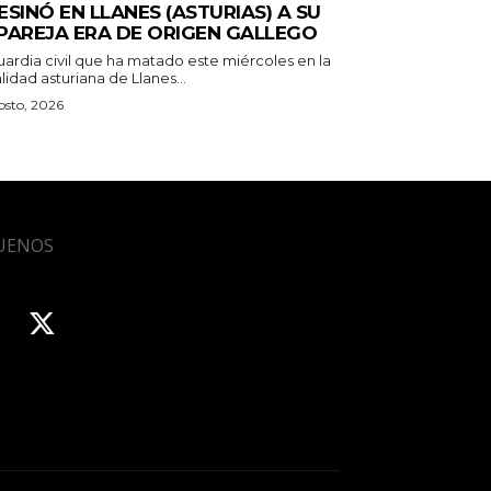
ESINÓ EN LLANES (ASTURIAS) A SU
PAREJA ERA DE ORIGEN GALLEGO
uardia civil que ha matado este miércoles en la
lidad asturiana de Llanes...
osto, 2026
UENOS