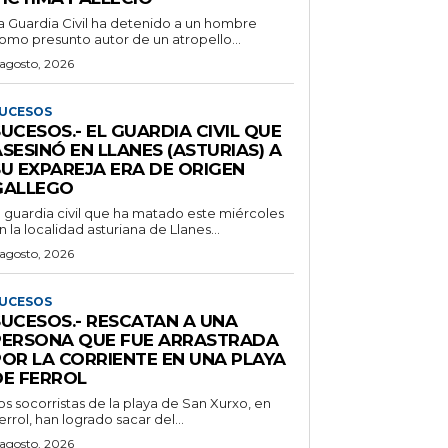
a Guardia Civil ha detenido a un hombre
omo presunto autor de un atropello...
 agosto, 2026
UCESOS
UCESOS.- EL GUARDIA CIVIL QUE
SESINÓ EN LLANES (ASTURIAS) A
SU EXPAREJA ERA DE ORIGEN
GALLEGO
l guardia civil que ha matado este miércoles
n la localidad asturiana de Llanes...
 agosto, 2026
UCESOS
SUCESOS.- RESCATAN A UNA
PERSONA QUE FUE ARRASTRADA
POR LA CORRIENTE EN UNA PLAYA
DE FERROL
os socorristas de la playa de San Xurxo, en
errol, han logrado sacar del...
 agosto, 2026