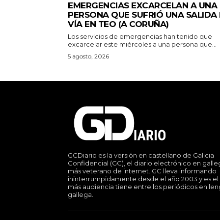
EMERGENCIAS EXCARCELAN A UNA
PERSONA QUE SUFRIÓ UNA SALIDA
VÍA EN TEO (A CORUÑA)
Los servicios de emergencias han tenido que
excarcelar este miércoles a una persona que...
5 agosto, 2026
GCDiario es la versión en castellano de Galicia
Confidencial (GC), el diario electrónico en gall
más veterano de internet. GC lleva informando
ininterrumpidamente desde el año 2003 y es el
más audiencia tiene entre los periódicos en le
gallega.