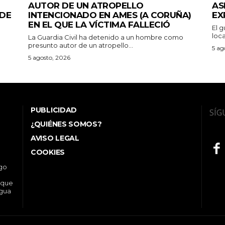
AUTOR DE UN ATROPELLO
AS
 DE
INTENCIONADO EN AMES (A CORUÑA)
EX
EN EL QUE LA VÍCTIMA FALLECIÓ
El g
loca
La Guardia Civil ha detenido a un hombre como
presunto autor de un atropello...
5 ag
5 agosto, 2026
PUBLICIDAD
SÍG
¿QUIÉNES SOMOS?
AVISO LEGAL
COOKIES
ego
 que
ngua