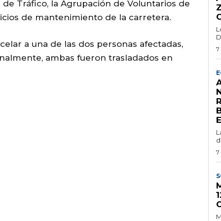
 de Tráfico, la Agrupación de Voluntarios de
vicios de mantenimiento de la carretera.
L
D
elar a una de las dos personas afectadas,
7
inalmente, ambas fueron trasladados en
E
A
L
d
7
S
M