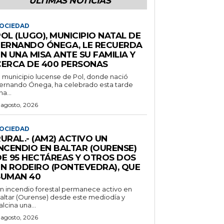
ÚLTIMAS NOTICIAS
OCIEDAD
OL (LUGO), MUNICIPIO NATAL DE
FERNANDO ÓNEGA, LE RECUERDA
N UNA MISA ANTE SU FAMILIA Y
CERCA DE 400 PERSONAS
l municipio lucense de Pol, donde nació
ernando Ónega, ha celebrado esta tarde
na...
 agosto, 2026
OCIEDAD
URAL.- (AM2) ACTIVO UN
INCENDIO EN BALTAR (OURENSE)
DE 95 HECTÁREAS Y OTROS DOS
EN RODEIRO (PONTEVEDRA), QUE
SUMAN 40
n incendio forestal permanece activo en
altar (Ourense) desde este mediodía y
alcina una...
 agosto, 2026