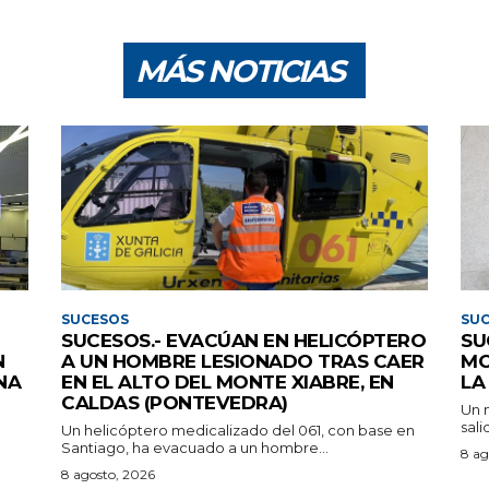
MÁS NOTICIAS
SUCESOS
SU
SUCESOS.- EVACÚAN EN HELICÓPTERO
SU
N
A UN HOMBRE LESIONADO TRAS CAER
MO
NA
EN EL ALTO DEL MONTE XIABRE, EN
LA
CALDAS (PONTEVEDRA)
Un m
sali
Un helicóptero medicalizado del 061, con base en
Santiago, ha evacuado a un hombre...
8 ag
8 agosto, 2026