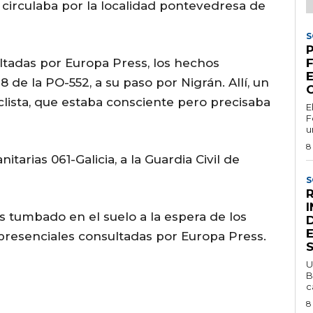
circulaba por la localidad pontevedresa de
S
P
ultadas por Europa Press, los hechos
E
 de la PO-552, a su paso por Nigrán. Allí, un
clista, que estaba consciente pero precisaba
E
F
u
8
nitarias 061-Galicia, a la Guardia Civil de
S
R
 tumbado en el suelo a la espera de los
s presenciales consultadas por Europa Press.
U
B
c
8