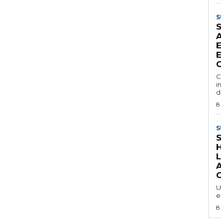
S
E
C
i
d
8
S
U
e
8