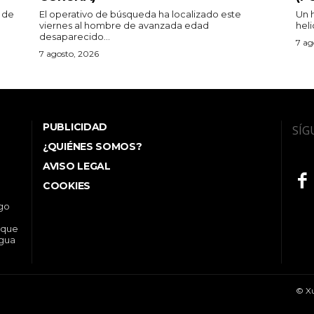
 de
El operativo de búsqueda ha localizado este
Un 
viernes al hombre de avanzada edad
heli
desaparecido...
7 ag
7 agosto, 2026
PUBLICIDAD
SÍG
¿QUIÉNES SOMOS?
AVISO LEGAL
COOKIES
ego
 que
ngua
© Xu