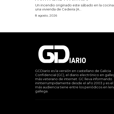
Un incendio originado este sábado en la cocina
una vivienda de Cedeira (A...
8 agosto, 2026
GCDiario es la versión en castellano de Galicia
Confidencial (GC), el diario electrónico en gall
más veterano de internet. GC lleva informando
ininterrumpidamente desde el año 2003 y es el
más audiencia tiene entre los periódicos en le
gallega.