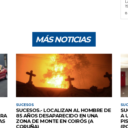
L
1
8
MÁS NOTICIAS
SUCESOS
SU
SUCESOS.- LOCALIZAN AL HOMBRE DE
SU
IRA
85 AÑOS DESAPARECIDO EN UNA
A 
AS
ZONA DE MONTE EN COIRÓS (A
PI
CORUÑA)
(P