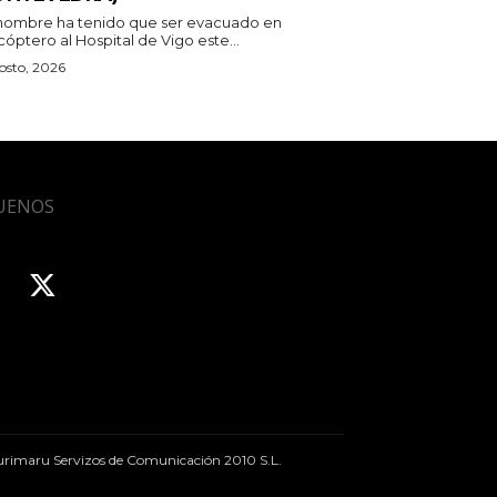
hombre ha tenido que ser evacuado en
cóptero al Hospital de Vigo este...
osto, 2026
UENOS
rimaru Servizos de Comunicación 2010 S.L.