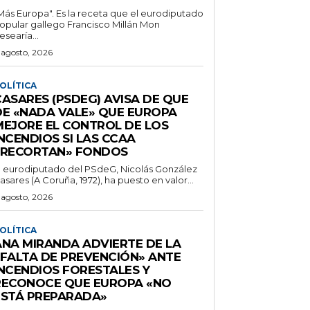
Más Europa". Es la receta que el eurodiputado
opular gallego Francisco Millán Mon
esearía...
 agosto, 2026
OLÍTICA
CASARES (PSDEG) AVISA DE QUE
DE «NADA VALE» QUE EUROPA
MEJORE EL CONTROL DE LOS
NCENDIOS SI LAS CCAA
«RECORTAN» FONDOS
l eurodiputado del PSdeG, Nicolás González
asares (A Coruña, 1972), ha puesto en valor...
 agosto, 2026
OLÍTICA
ANA MIRANDA ADVIERTE DE LA
«FALTA DE PREVENCIÓN» ANTE
INCENDIOS FORESTALES Y
RECONOCE QUE EUROPA «NO
ESTÁ PREPARADA»