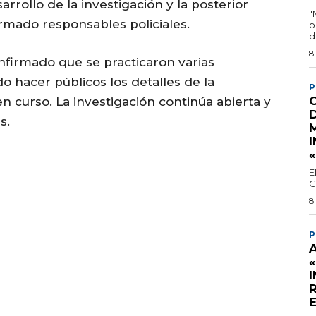
arrollo de la investigación y la posterior
"
irmado responsables policiales.
p
d
8
nfirmado que se practicaron varias
 hacer públicos los detalles de la
P
n curso. La investigación continúa abierta y
s.
I
E
C
8
P