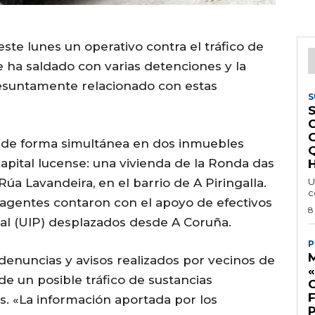
ste lunes un operativo contra el tráfico de
 ha saldado con varias detenciones y la
resuntamente relacionado con estas
S
S
o de forma simultánea en dos inmuebles
capital lucense: una vivienda de la Ronda das
H
úa Lavandeira, en el barrio de A Piringalla.
U
c
os agentes contaron con el apoyo de efectivos
8
ial (UIP) desplazados desde A Coruña.
P
M
 denuncias y avisos realizados por vecinos de
e un posible tráfico de sustancias
. «La información aportada por los