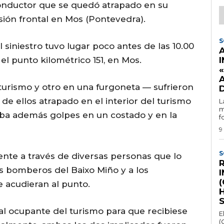
onductor que se quedó atrapado en su
sión frontal en Mos (Pontevedra).
S
l siniestro tuvo lugar poco antes de las 10.00
el punto kilométrico 151, en Mos.
«
turismo y otro en una furgoneta — sufrieron
de ellos atrapado en el interior del turismo
L
m
aba además golpes en un costado y en la
f
9
S
idente a través de diversas personas que lo
R
los bomberos del Baixo Miño y a los
(
 acudieran al punto.
H
 al ocupante del turismo para que recibiese
E
(