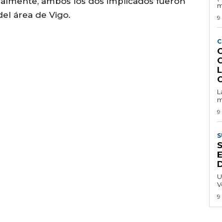
Finalmente, ambos los dos implicados fueron
m
del área de Vigo.
9
C
L
m
9
S
E
U
V
9