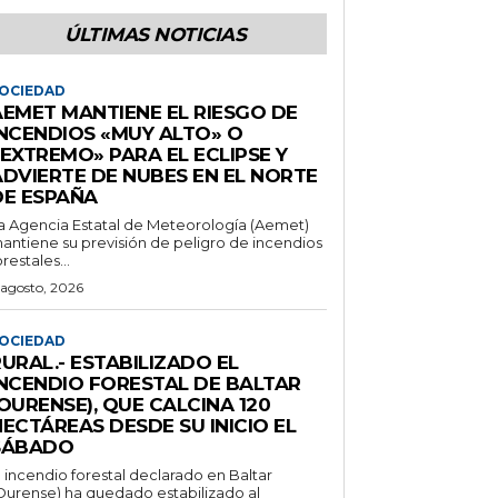
ÚLTIMAS NOTICIAS
OCIEDAD
AEMET MANTIENE EL RIESGO DE
INCENDIOS «MUY ALTO» O
EXTREMO» PARA EL ECLIPSE Y
ADVIERTE DE NUBES EN EL NORTE
DE ESPAÑA
a Agencia Estatal de Meteorología (Aemet)
antiene su previsión de peligro de incendios
orestales...
 agosto, 2026
OCIEDAD
URAL.- ESTABILIZADO EL
INCENDIO FORESTAL DE BALTAR
OURENSE), QUE CALCINA 120
ECTÁREAS DESDE SU INICIO EL
SÁBADO
l incendio forestal declarado en Baltar
Ourense) ha quedado estabilizado al