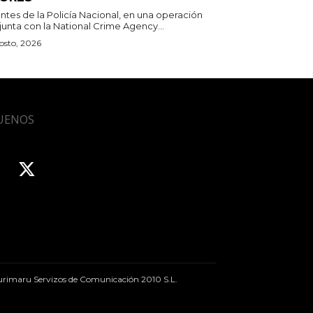
ntes de la Policía Nacional, en una operación
junta con la National Crime Agency...
osto, 2026
UENOS
rimaru Servizos de Comunicación 2010 S.L.