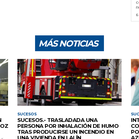
c
n
6
MÁS NOTICIAS
SUCESOS
SU
N
SUCESOS.- TRASLADADA UNA
IN
FOZ
PERSONA POR INHALACIÓN DE HUMO
CO
TRAS PRODUCIRSE UN INCENDIO EN
PO
UNA VIVIENDA EN LALÍN
AZ