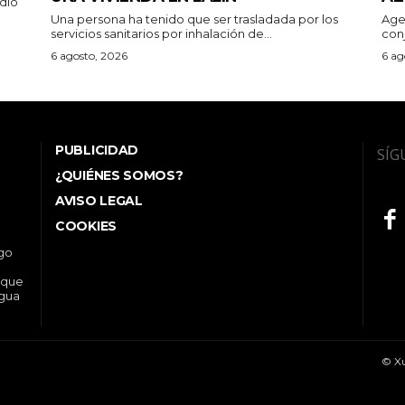
dio
Una persona ha tenido que ser trasladada por los
Age
servicios sanitarios por inhalación de...
con
6 agosto, 2026
6 ag
PUBLICIDAD
SÍG
¿QUIÉNES SOMOS?
AVISO LEGAL
COOKIES
ego
 que
ngua
© Xu