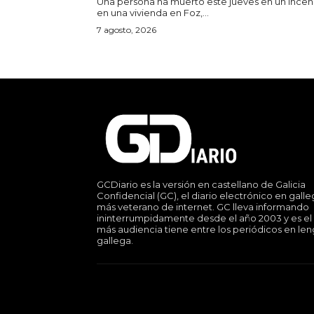
Una persona ha muerto este jueves en un incen
en una vivienda en Foz,...
7 agosto, 2026
GCDiario es la versión en castellano de Galicia
Confidencial (GC), el diario electrónico en gall
más veterano de internet. GC lleva informando
ininterrumpidamente desde el año 2003 y es el
más audiencia tiene entre los periódicos en le
gallega.