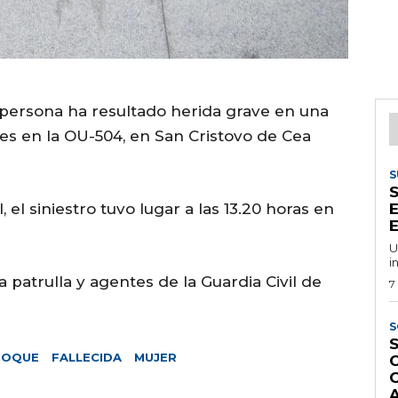
 persona ha resultado herida grave en una
eves en la OU-504, en San Cristovo de Cea
S
 el siniestro tuvo lugar a las 13.20 horas en
E
E
U
i
 patrulla y agentes de la Guardia Civil de
7
S
S
HOQUE
FALLECIDA
MUJER