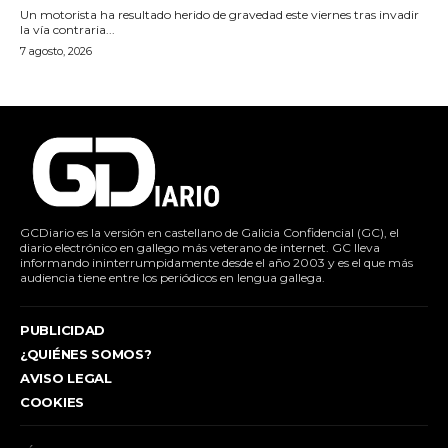
Un motorista ha resultado herido de gravedad este viernes tras invadir
la vía contraria...
7 agosto, 2026
GCDiario es la versión en castellano de Galicia Confidencial (GC), el
diario electrónico en gallego más veterano de internet. GC lleva
informando ininterrumpidamente desde el año 2003 y es el que más
audiencia tiene entre los periódicos en lengua gallega.
PUBLICIDAD
¿QUIÉNES SOMOS?
AVISO LEGAL
COOKIES