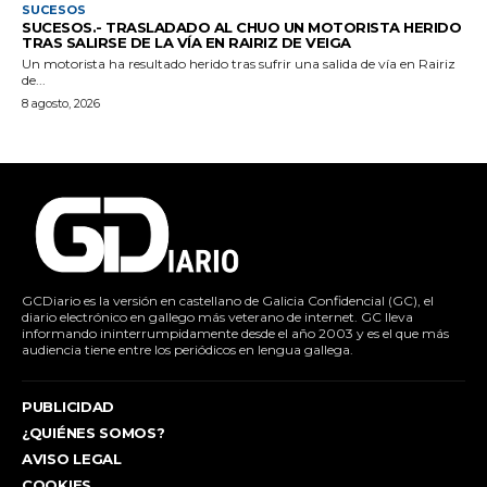
SUCESOS
SUCESOS.- TRASLADADO AL CHUO UN MOTORISTA HERIDO
TRAS SALIRSE DE LA VÍA EN RAIRIZ DE VEIGA
Un motorista ha resultado herido tras sufrir una salida de vía en Rairiz
de...
8 agosto, 2026
GCDiario es la versión en castellano de Galicia Confidencial (GC), el
diario electrónico en gallego más veterano de internet. GC lleva
informando ininterrumpidamente desde el año 2003 y es el que más
audiencia tiene entre los periódicos en lengua gallega.
PUBLICIDAD
¿QUIÉNES SOMOS?
AVISO LEGAL
COOKIES