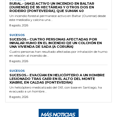
RURAL.- (AM2) ACTIVO UN INCENDIO EN BALTAR
(OURENSE) DE 95 HECTÁREAS Y OTROS DOS EN
RODEIRO (PONTEVEDRA), QUE SUMAN 40
Un incendio forestal permanece activo en Baltar (Ourense) desde
este mediodía y calcina una...
8 agosto, 2026
SUCESOS
SUCESOS.- CUATRO PERSONAS AFECTADAS POR
INHALAR HUMO EN EL INCENDIO DE UN COLCHÓN EN
UNA VIVIENDA DE SADA (A CORUÑA)
Cuatro personas han resultado afectadas por inhalación de humo
en relación al incendio de...
8 agosto, 2026
SUCESOS
SUCESOS.- EVACÚAN EN HELICÓPTERO A UN HOMBRE
LESIONADO TRAS CAER EN EL ALTO DEL MONTE
XIABRE, EN CALDAS (PONTEVEDRA)
Un helicóptero medicalizado del 061, con base en Santiago, ha
evacuado a un hombre...
8 agosto, 2026
MÁS NOTICIAS