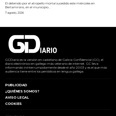
El detenido por el atropello mortal sucedido este miércoles en
Bertamiráns, en el municipio...
7 agosto, 2026
GCDiario es la versión en castellano de Galicia Confidencial (GC), el
diario electrónico en gallego más veterano de internet. GC lleva
informando ininterrumpidamente desde el año 2003 y es el que más
audiencia tiene entre los periódicos en lengua gallega.
PUBLICIDAD
¿QUIÉNES SOMOS?
AVISO LEGAL
COOKIES