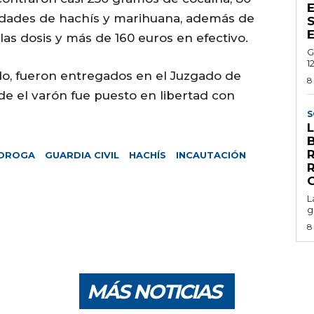
E
idades de hachís y marihuana, además de
 las dosis y más de 160 euros en efectivo.
G
1
ido, fueron entregados en el Juzgado de
8
e el varón fue puesto en libertad con
S
DROGA
GUARDIA CIVIL
HACHÍS
INCAUTACIÓN
L
g
8
MÁS NOTICIAS