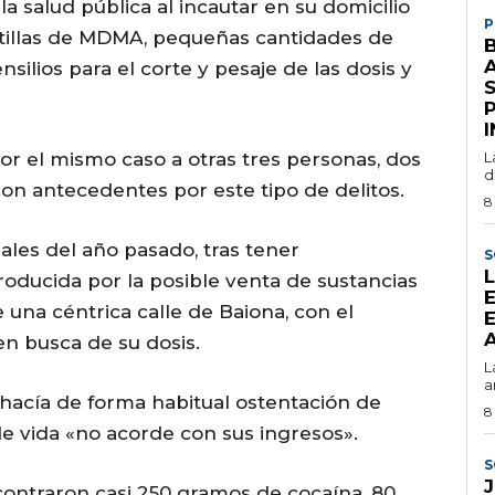
la salud pública al incautar en su domicilio
P
stillas de MDMA, pequeñas cantidades de
ilios para el corte y pesaje de las dosis y
S
r el mismo caso a otras tres personas, dos
L
d
on antecedentes por este tipo de delitos.
8
les del año pasado, tras tener
S
roducida por la posible venta de sustancias
una céntrica calle de Baiona, con el
E
A
n busca de su dosis.
L
a
 hacía de forma habitual ostentación de
8
de vida «no acorde con sus ingresos».
S
ncontraron casi 250 gramos de cocaína, 80