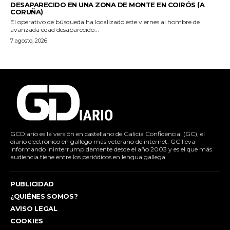
DESAPARECIDO EN UNA ZONA DE MONTE EN COIRÓS (A
CORUÑA)
El operativo de búsqueda ha localizado este viernes al hombre de
avanzada edad desaparecido...
7 agosto, 2026
GCDiario es la versión en castellano de Galicia Confidencial (GC), el
diario electrónico en gallego más veterano de internet. GC lleva
informando ininterrumpidamente desde el año 2003 y es el que más
audiencia tiene entre los periódicos en lengua gallega.
PUBLICIDAD
¿QUIÉNES SOMOS?
AVISO LEGAL
COOKIES