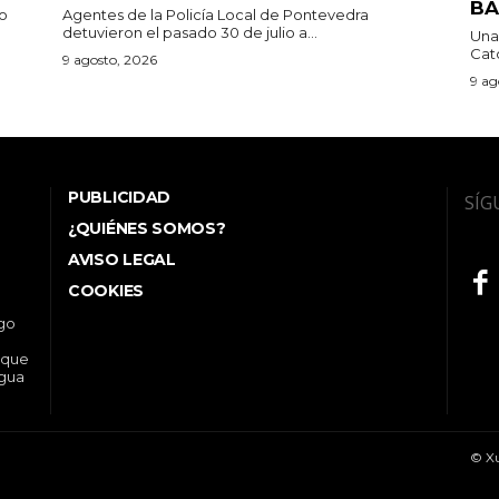
BA
do
Agentes de la Policía Local de Pontevedra
detuvieron el pasado 30 de julio a...
Una 
Cato
9 agosto, 2026
9 ag
PUBLICIDAD
SÍG
¿QUIÉNES SOMOS?
AVISO LEGAL
COOKIES
ego
 que
ngua
© Xu