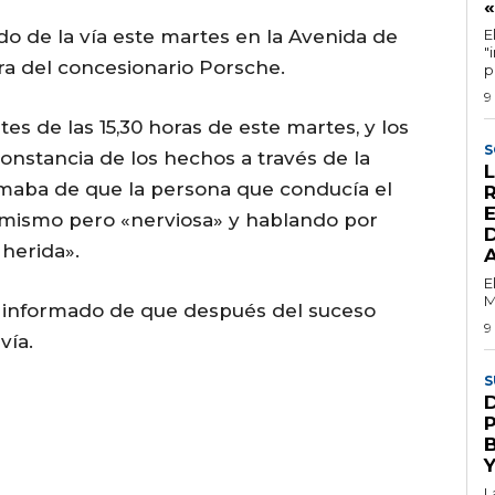
ido de la vía este martes en la Avenida de
E
"
ura del concesionario Porsche.
p
9
es de las 15,30 horas de este martes, y los
S
onstancia de los hechos a través de la
rmaba de que la persona que conducía el
E
 mismo pero «nerviosa» y hablando por
D
 herida».
E
M
ha informado de que después del suceso
9
vía.
S
L