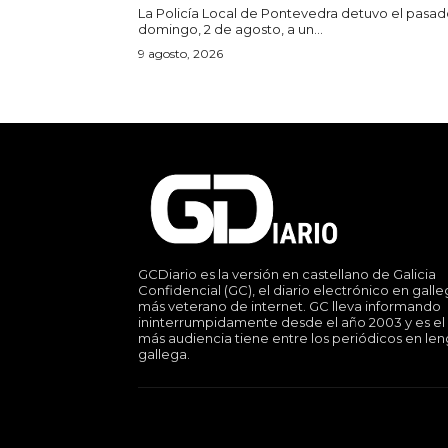
La Policía Local de Pontevedra detuvo el pasa
domingo, 2 de agosto, a un...
9 agosto, 2026
GCDiario es la versión en castellano de Galicia
Confidencial (GC), el diario electrónico en gall
más veterano de internet. GC lleva informando
ininterrumpidamente desde el año 2003 y es el
más audiencia tiene entre los periódicos en le
gallega.