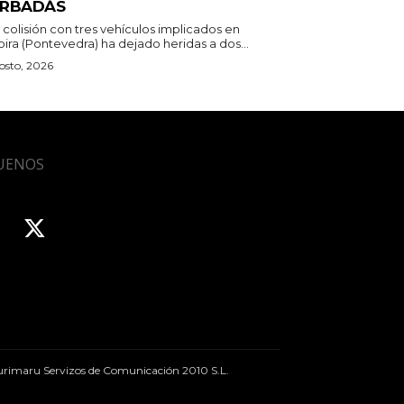
RBADÁS
colisión con tres vehículos implicados en
ira (Pontevedra) ha dejado heridas a dos...
osto, 2026
UENOS
rimaru Servizos de Comunicación 2010 S.L.