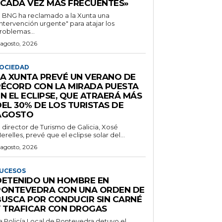
«CADA VEZ MÁS FRECUENTES»
l BNG ha reclamado a la Xunta una
intervención urgente" para atajar los
roblemas...
 agosto, 2026
OCIEDAD
LA XUNTA PREVÉ UN VERANO DE
RÉCORD CON LA MIRADA PUESTA
N EL ECLIPSE, QUE ATRAERÁ MÁS
EL 30% DE LOS TURISTAS DE
AGOSTO
l director de Turismo de Galicia, Xosé
erelles, prevé que el eclipse solar del...
 agosto, 2026
UCESOS
DETENIDO UN HOMBRE EN
PONTEVEDRA CON UNA ORDEN DE
BUSCA POR CONDUCIR SIN CARNÉ
Y TRAFICAR CON DROGAS
a Policía Local de Pontevedra detuvo el