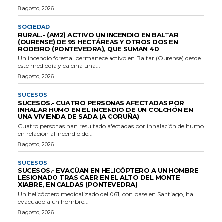
8 agosto, 2026
SOCIEDAD
RURAL.- (AM2) ACTIVO UN INCENDIO EN BALTAR
(OURENSE) DE 95 HECTÁREAS Y OTROS DOS EN
RODEIRO (PONTEVEDRA), QUE SUMAN 40
Un incendio forestal permanece activo en Baltar (Ourense) desde
este mediodía y calcina una...
8 agosto, 2026
SUCESOS
SUCESOS.- CUATRO PERSONAS AFECTADAS POR
INHALAR HUMO EN EL INCENDIO DE UN COLCHÓN EN
UNA VIVIENDA DE SADA (A CORUÑA)
Cuatro personas han resultado afectadas por inhalación de humo
en relación al incendio de...
8 agosto, 2026
SUCESOS
SUCESOS.- EVACÚAN EN HELICÓPTERO A UN HOMBRE
LESIONADO TRAS CAER EN EL ALTO DEL MONTE
XIABRE, EN CALDAS (PONTEVEDRA)
Un helicóptero medicalizado del 061, con base en Santiago, ha
evacuado a un hombre...
8 agosto, 2026