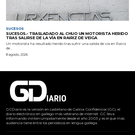
SUCESOS
SUCESOS.- TRASLADADO AL CHUO UN MOTORISTA HERIDO
TRAS SALIRSE DE LA VÍA EN RAIRIZ DE VEIGA
Un motorista ha resultado herido tras sufrir una salida de vía en Rairiz
de...
8 agosto, 2026
GCDiario es la versión en castellano de Galicia Confidencial (GC), el
diario electrónico en gallego más veterano de internet. GC lleva
informando ininterrumpidamente desde el año 2003 y es el que más
audiencia tiene entre los periódicos en lengua gallega.