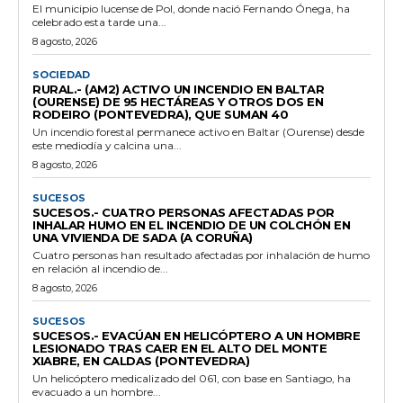
El municipio lucense de Pol, donde nació Fernando Ónega, ha
celebrado esta tarde una...
8 agosto, 2026
SOCIEDAD
RURAL.- (AM2) ACTIVO UN INCENDIO EN BALTAR
(OURENSE) DE 95 HECTÁREAS Y OTROS DOS EN
RODEIRO (PONTEVEDRA), QUE SUMAN 40
Un incendio forestal permanece activo en Baltar (Ourense) desde
este mediodía y calcina una...
8 agosto, 2026
SUCESOS
SUCESOS.- CUATRO PERSONAS AFECTADAS POR
INHALAR HUMO EN EL INCENDIO DE UN COLCHÓN EN
UNA VIVIENDA DE SADA (A CORUÑA)
Cuatro personas han resultado afectadas por inhalación de humo
en relación al incendio de...
8 agosto, 2026
SUCESOS
SUCESOS.- EVACÚAN EN HELICÓPTERO A UN HOMBRE
LESIONADO TRAS CAER EN EL ALTO DEL MONTE
XIABRE, EN CALDAS (PONTEVEDRA)
Un helicóptero medicalizado del 061, con base en Santiago, ha
evacuado a un hombre...