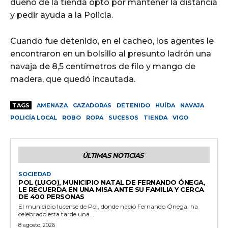
dueño de la tienda optó por mantener la distancia
y pedir ayuda a la Policía.
Cuando fue detenido, en el cacheo, los agentes le
encontraron en un bolsillo al presunto ladrón una
navaja de 8,5 centímetros de filo y mango de
madera, que quedó incautada.
TAGS
AMENAZA
CAZADORAS
DETENIDO
HUÍDA
NAVAJA
POLICÍA LOCAL
ROBO
ROPA
SUCESOS
TIENDA
VIGO
ÚLTIMAS NOTICIAS
SOCIEDAD
POL (LUGO), MUNICIPIO NATAL DE FERNANDO ÓNEGA,
LE RECUERDA EN UNA MISA ANTE SU FAMILIA Y CERCA
DE 400 PERSONAS
El municipio lucense de Pol, donde nació Fernando Ónega, ha
celebrado esta tarde una...
8 agosto, 2026