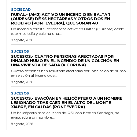
SOCIEDAD
RURAL.- (AM2) ACTIVO UN INCENDIO EN BALTAR
(OURENSE) DE 95 HECTÁREAS Y OTROS DOS EN
RODEIRO (PONTEVEDRA), QUE SUMAN 40
Un incendio forestal permanece activo en Baltar (Ourense) desde
este mediodía y calcina una...
8 agosto, 2026
SUCESOS
SUCESOS.- CUATRO PERSONAS AFECTADAS POR
INHALAR HUMO EN EL INCENDIO DE UN COLCHÓN EN
UNA VIVIENDA DE SADA (A CORUÑA)
Cuatro personas han resultado afectadas por inhalación de humo
en relación al incendio de...
8 agosto, 2026
SUCESOS
SUCESOS.- EVACÚAN EN HELICÓPTERO A UN HOMBRE
LESIONADO TRAS CAER EN EL ALTO DEL MONTE
XIABRE, EN CALDAS (PONTEVEDRA)
Un helicóptero medicalizado del 061, con base en Santiago, ha
evacuado a un hombre...
8 agosto, 2026