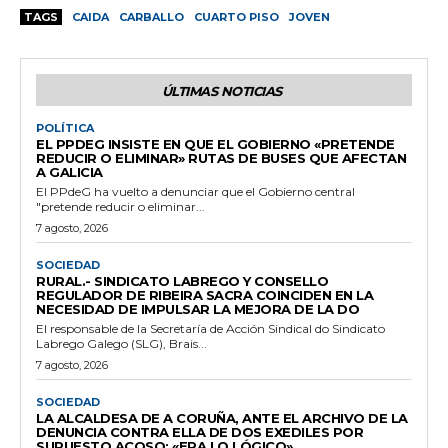
TAGS
CAIDA
CARBALLO
CUARTO PISO
JOVEN
ÚLTIMAS NOTICIAS
POLÍTICA
EL PPDEG INSISTE EN QUE EL GOBIERNO «PRETENDE
REDUCIR O ELIMINAR» RUTAS DE BUSES QUE AFECTAN
A GALICIA
El PPdeG ha vuelto a denunciar que el Gobierno central
"pretende reducir o eliminar...
7 agosto, 2026
SOCIEDAD
RURAL.- SINDICATO LABREGO Y CONSELLO
REGULADOR DE RIBEIRA SACRA COINCIDEN EN LA
NECESIDAD DE IMPULSAR LA MEJORA DE LA DO
El responsable de la Secretaría de Acción Sindical do Sindicato
Labrego Galego (SLG), Brais...
7 agosto, 2026
SOCIEDAD
LA ALCALDESA DE A CORUÑA, ANTE EL ARCHIVO DE LA
DENUNCIA CONTRA ELLA DE DOS EXEDILES POR
SUPUESTO ACOSO: «ERA LO LÓGICO»