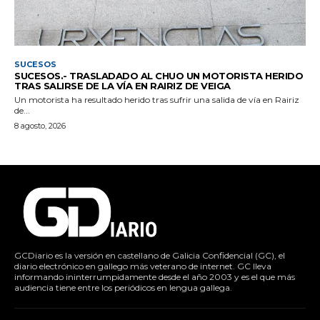
SUCESOS
SUCESOS.- TRASLADADO AL CHUO UN MOTORISTA HERIDO
TRAS SALIRSE DE LA VÍA EN RAIRIZ DE VEIGA
Un motorista ha resultado herido tras sufrir una salida de vía en Rairiz
de...
8 agosto, 2026
GCDiario es la versión en castellano de Galicia Confidencial (GC), el
diario electrónico en gallego más veterano de internet. GC lleva
informando ininterrumpidamente desde el año 2003 y es el que más
audiencia tiene entre los periódicos en lengua gallega.