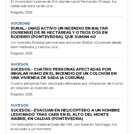
El municipio lucense de Pol, donde nació Fernando Ónega, ha
celebrado esta tarde una...
8 agosto, 2026
SOCIEDAD
RURAL.- (AM2) ACTIVO UN INCENDIO EN BALTAR
(OURENSE) DE 95 HECTÁREAS Y OTROS DOS EN
RODEIRO (PONTEVEDRA), QUE SUMAN 40
Un incendio forestal permanece activo en Baltar (Ourense) desde
este mediodía y calcina una...
8 agosto, 2026
SUCESOS
SUCESOS.- CUATRO PERSONAS AFECTADAS POR
INHALAR HUMO EN EL INCENDIO DE UN COLCHÓN EN
UNA VIVIENDA DE SADA (A CORUÑA)
Cuatro personas han resultado afectadas por inhalación de humo
en relación al incendio de...
8 agosto, 2026
SUCESOS
SUCESOS.- EVACÚAN EN HELICÓPTERO A UN HOMBRE
LESIONADO TRAS CAER EN EL ALTO DEL MONTE
XIABRE, EN CALDAS (PONTEVEDRA)
Un helicóptero medicalizado del 061, con base en Santiago, ha
evacuado a un hombre...