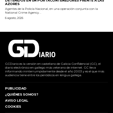
DETENIDOS EN UN PORTACONTENEDORES FRENTE A LAS
AZORES
Agentes de la Policía Nacional, en una operación conjunta con la
National Crime Agency...
6 agosto, 2026
GCDiario es la versión en castellano de Galicia Confidencial (GC), el
diario electrónico en gallego más veterano de internet. GC lleva
informando ininterrumpidamente desde el año 2003 y es el que más
audiencia tiene entre los periódicos en lengua gallega.
PUBLICIDAD
¿QUIÉNES SOMOS?
AVISO LEGAL
COOKIES