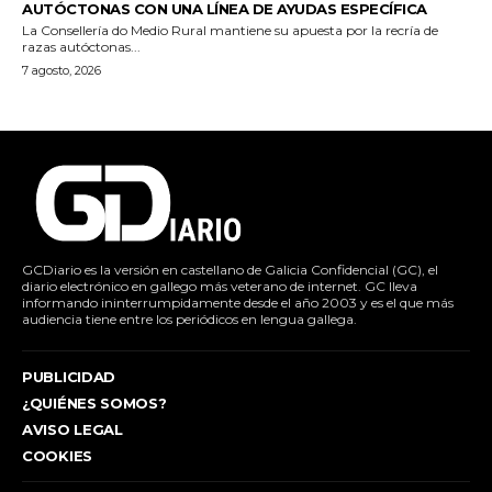
AUTÓCTONAS CON UNA LÍNEA DE AYUDAS ESPECÍFICA
La Consellería do Medio Rural mantiene su apuesta por la recría de
razas autóctonas...
7 agosto, 2026
GCDiario es la versión en castellano de Galicia Confidencial (GC), el
diario electrónico en gallego más veterano de internet. GC lleva
informando ininterrumpidamente desde el año 2003 y es el que más
audiencia tiene entre los periódicos en lengua gallega.
PUBLICIDAD
¿QUIÉNES SOMOS?
AVISO LEGAL
COOKIES