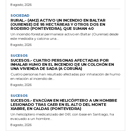
8 agosto, 2026
SOCIEDAD
RURAL.- (AM2) ACTIVO UN INCENDIO EN BALTAR
(OURENSE) DE 95 HECTÁREAS Y OTROS DOS EN
RODEIRO (PONTEVEDRA), QUE SUMAN 40
Un incendio forestal permanece activo en Baltar (Ourense) desde
este mediodía y calcina una...
8 agosto, 2026
SUCESOS
SUCESOS.- CUATRO PERSONAS AFECTADAS POR
INHALAR HUMO EN EL INCENDIO DE UN COLCHÓN EN
UNA VIVIENDA DE SADA (A CORUÑA)
Cuatro personas han resultado afectadas por inhalación de humo
en relación al incendio de...
8 agosto, 2026
SUCESOS
SUCESOS.- EVACÚAN EN HELICÓPTERO A UN HOMBRE
LESIONADO TRAS CAER EN EL ALTO DEL MONTE
XIABRE, EN CALDAS (PONTEVEDRA)
Un helicóptero medicalizado del 061, con base en Santiago, ha
evacuado a un hombre...
8 agosto, 2026