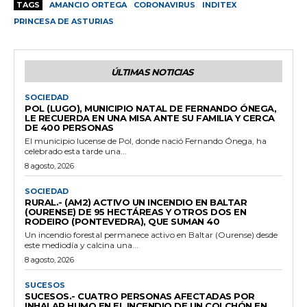
TAGS
AMANCIO ORTEGA
CORONAVIRUS
INDITEX
PRINCESA DE ASTURIAS
ÚLTIMAS NOTICIAS
SOCIEDAD
POL (LUGO), MUNICIPIO NATAL DE FERNANDO ÓNEGA,
LE RECUERDA EN UNA MISA ANTE SU FAMILIA Y CERCA
DE 400 PERSONAS
El municipio lucense de Pol, donde nació Fernando Ónega, ha
celebrado esta tarde una...
8 agosto, 2026
SOCIEDAD
RURAL.- (AM2) ACTIVO UN INCENDIO EN BALTAR
(OURENSE) DE 95 HECTÁREAS Y OTROS DOS EN
RODEIRO (PONTEVEDRA), QUE SUMAN 40
Un incendio forestal permanece activo en Baltar (Ourense) desde
este mediodía y calcina una...
8 agosto, 2026
SUCESOS
SUCESOS.- CUATRO PERSONAS AFECTADAS POR
INHALAR HUMO EN EL INCENDIO DE UN COLCHÓN EN