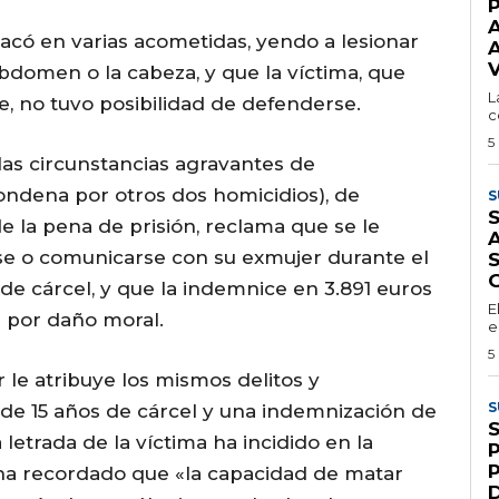
tacó en varias acometidas, yendo a lesionar
A
abdomen o la cabeza, y que la víctima, que
L
, no tuvo posibilidad de defenderse.
c
5
n las circunstancias agravantes de
ondena por otros dos homicidios), de
S
S
 la pena de prisión, reclama que se le
A
se o comunicarse con su exmujer durante el
e cárcel, y que la indemnice en 3.891 euros
E
s por daño moral.
e
5
r le atribuye los mismos delitos y
S
de 15 años de cárcel y una indemnización de
 letrada de la víctima ha incidido en la
 ha recordado que «la capacidad de matar