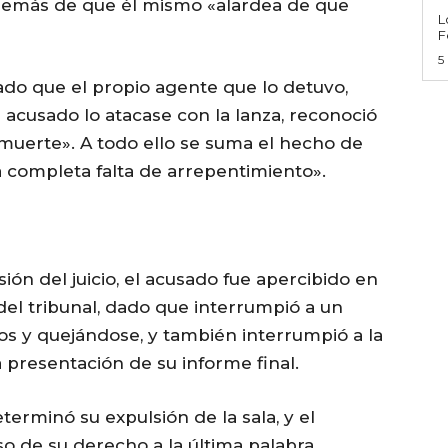
además de que él mismo «alardea de que
L
F
5
do que el propio agente que lo detuvo,
 acusado lo atacase con la lanza, reconoció
muerte». A todo ello se suma el hecho de
 completa falta de arrepentimiento».
ión del juicio, el acusado fue apercibido en
del tribunal, dado que interrumpió a un
tos y quejándose, y también interrumpió a la
 presentación de su informe final.
eterminó su expulsión de la sala, y el
o de su derecho a la última palabra.