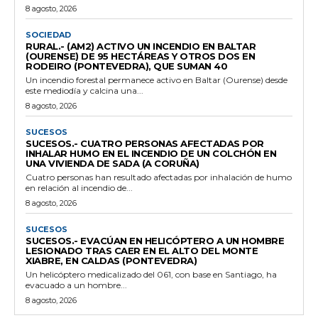
8 agosto, 2026
SOCIEDAD
RURAL.- (AM2) ACTIVO UN INCENDIO EN BALTAR
(OURENSE) DE 95 HECTÁREAS Y OTROS DOS EN
RODEIRO (PONTEVEDRA), QUE SUMAN 40
Un incendio forestal permanece activo en Baltar (Ourense) desde
este mediodía y calcina una...
8 agosto, 2026
SUCESOS
SUCESOS.- CUATRO PERSONAS AFECTADAS POR
INHALAR HUMO EN EL INCENDIO DE UN COLCHÓN EN
UNA VIVIENDA DE SADA (A CORUÑA)
Cuatro personas han resultado afectadas por inhalación de humo
en relación al incendio de...
8 agosto, 2026
SUCESOS
SUCESOS.- EVACÚAN EN HELICÓPTERO A UN HOMBRE
LESIONADO TRAS CAER EN EL ALTO DEL MONTE
XIABRE, EN CALDAS (PONTEVEDRA)
Un helicóptero medicalizado del 061, con base en Santiago, ha
evacuado a un hombre...
8 agosto, 2026