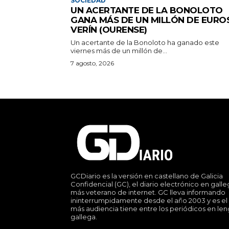
SOCIEDAD
UN ACERTANTE DE LA BONOLOTO
GANA MÁS DE UN MILLÓN DE EURO
VERÍN (OURENSE)
Un acertante de la Bonoloto ha ganado este
viernes más de un millón de...
7 agosto, 2026
GCDiario es la versión en castellano de Galicia
Confidencial (GC), el diario electrónico en gall
más veterano de internet. GC lleva informando
ininterrumpidamente desde el año 2003 y es el
más audiencia tiene entre los periódicos en le
gallega.