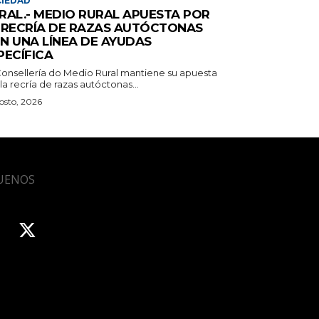
IEDAD
RAL.- MEDIO RURAL APUESTA POR
 RECRÍA DE RAZAS AUTÓCTONAS
N UNA LÍNEA DE AYUDAS
PECÍFICA
Consellería do Medio Rural mantiene su apuesta
la recría de razas autóctonas...
osto, 2026
UENOS