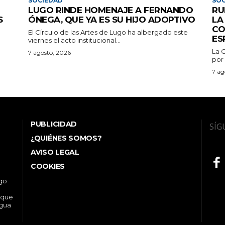
SOCIEDAD
SOC
LUGO RINDE HOMENAJE A FERNANDO
RU
S
ÓNEGA, QUE YA ES SU HIJO ADOPTIVO
LA
CO
El Círculo de las Artes de Lugo ha albergado este
ES
viernes el acto institucional...
La 
7 agosto, 2026
por 
7 ag
PUBLICIDAD
SÍG
¿QUIÉNES SOMOS?
AVISO LEGAL
COOKIES
ego
 que
ngua