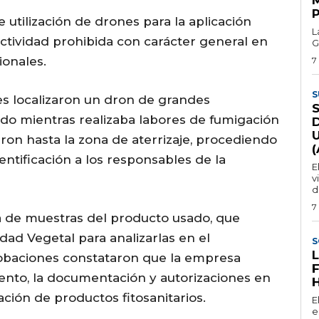
 utilización de drones para la aplicación
L
actividad prohibida con carácter general en
G
ionales.
7
S
tes localizaron un dron de grandes
o mientras realizaba labores de fumigación
zaron hasta la zona de aterrizaje, procediendo
dentificación a los responsables de la
E
v
d
7
 de muestras del producto usado, que
idad Vegetal para analizarlas en el
S
robaciones constataron que la empresa
nto, la documentación y autorizaciones en
ción de productos fitosanitarios.
E
e