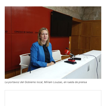
La portavoz del Gobierno local, Míriam Louzao, en rueda de prensa