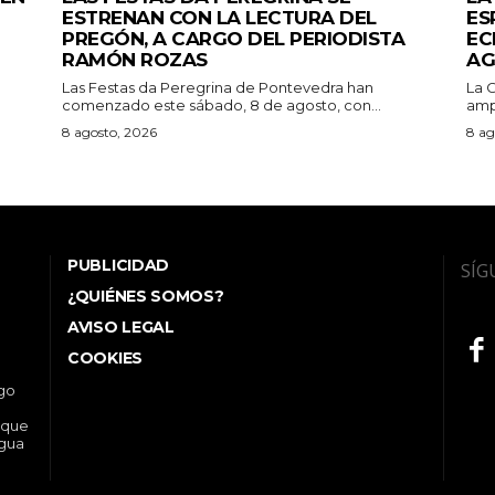
ESTRENAN CON LA LECTURA DEL
ES
PREGÓN, A CARGO DEL PERIODISTA
EC
RAMÓN ROZAS
AG
Las Festas da Peregrina de Pontevedra han
La 
comenzado este sábado, 8 de agosto, con...
ampl
8 agosto, 2026
8 ag
PUBLICIDAD
SÍG
¿QUIÉNES SOMOS?
AVISO LEGAL
COOKIES
ego
 que
ngua