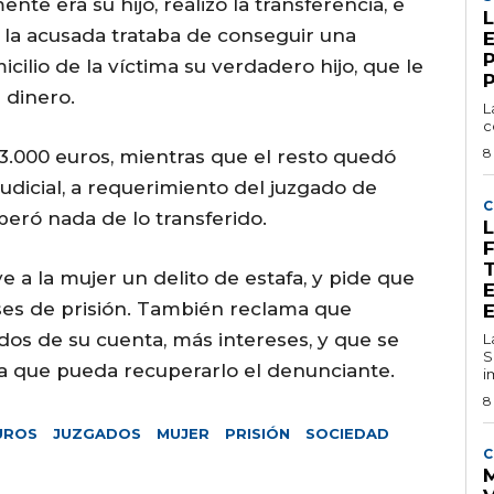
te era su hijo, realizó la transferencia, e
 la acusada trataba de conseguir una
cilio de la víctima su verdadero hijo, que le
 dinero.
L
c
8
 3.000 euros, mientras que el resto quedó
udicial, a requerimiento del juzgado de
C
peró nada de lo transferido.
L
ye a la mujer un delito de estafa, y pide que
es de prisión. También reclama que
ados de su cuenta, más intereses, y que se
L
S
ra que pueda recuperarlo el denunciante.
i
8
UROS
JUZGADOS
MUJER
PRISIÓN
SOCIEDAD
C
M