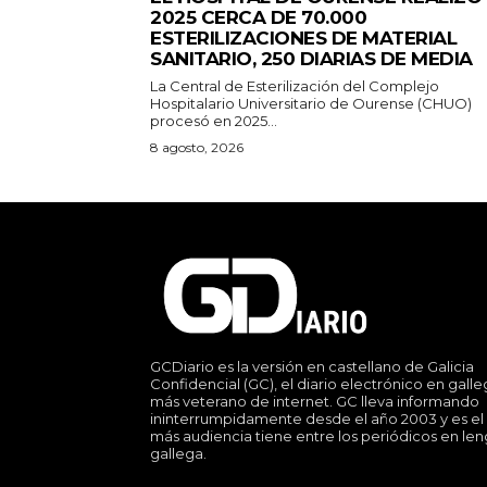
2025 CERCA DE 70.000
ESTERILIZACIONES DE MATERIAL
SANITARIO, 250 DIARIAS DE MEDIA
La Central de Esterilización del Complejo
Hospitalario Universitario de Ourense (CHUO)
procesó en 2025...
8 agosto, 2026
GCDiario es la versión en castellano de Galicia
Confidencial (GC), el diario electrónico en gall
más veterano de internet. GC lleva informando
ininterrumpidamente desde el año 2003 y es el
más audiencia tiene entre los periódicos en le
gallega.