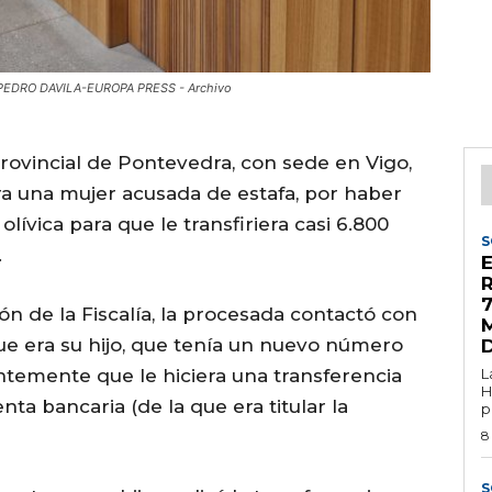
o.. PEDRO DAVILA-EUROPA PRESS - Archivo
Provincial de Pontevedra, con sede en Vigo,
ra una mujer acusada de estafa, por haber
lívica para que le transfiriera casi 6.800
S
.
7
n de la Fiscalía, la procesada contactó con
M
que era su hijo, que tenía un nuevo número
ntemente que le hiciera una transferencia
L
H
ta bancaria (de la que era titular la
p
8
S