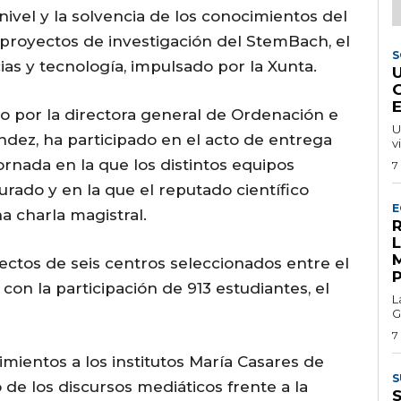
nivel y la solvencia de los conocimientos del
proyectos de investigación del StemBach, el
S
ias y tecnología, impulsado por la Xunta.
o por la directora general de Ordenación e
U
ndez, ha participado en el acto de entrega
v
ornada en la que los distintos equipos
7
jurado y en la que el reputado científico
E
a charla magistral.
R
yectos de seis centros seleccionados entre el
con la participación de 913 estudiantes, el
L
G
7
mientos a los institutos María Casares de
S
 de los discursos mediáticos frente a la