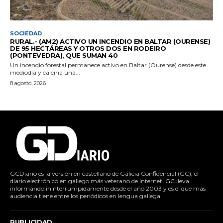
SOCIEDAD
RURAL.- (AM2) ACTIVO UN INCENDIO EN BALTAR (OURENSE)
DE 95 HECTÁREAS Y OTROS DOS EN RODEIRO
(PONTEVEDRA), QUE SUMAN 40
Un incendio forestal permanece activo en Baltar (Ourense) desde este
mediodía y calcina una...
8 agosto, 2026
GCDiario es la versión en castellano de Galicia Confidencial (GC), el
diario electrónico en gallego más veterano de internet. GC lleva
informando ininterrumpidamente desde el año 2003 y es el que más
audiencia tiene entre los periódicos en lengua gallega.
PUBLICIDAD