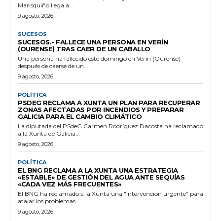
Marisquiño llega a...
9 agosto, 2026
SUCESOS
SUCESOS.- FALLECE UNA PERSONA EN VERÍN
(OURENSE) TRAS CAER DE UN CABALLO
Una persona ha fallecido este domingo en Verín (Ourense)
después de caerse de un...
9 agosto, 2026
POLÍTICA
PSDEG RECLAMA A XUNTA UN PLAN PARA RECUPERAR
ZONAS AFECTADAS POR INCENDIOS Y PREPARAR
GALICIA PARA EL CAMBIO CLIMÁTICO
La diputada del PSdeG Carmen Rodríguez Dacosta ha reclamado
a la Xunta de Galicia...
9 agosto, 2026
POLÍTICA
EL BNG RECLAMA A LA XUNTA UNA ESTRATEGIA
«ESTABLE» DE GESTIÓN DEL AGUA ANTE SEQUÍAS
«CADA VEZ MÁS FRECUENTES»
El BNG ha reclamado a la Xunta una "intervención urgente" para
atajar los problemas...
9 agosto, 2026