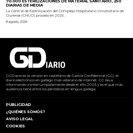
70.000 ESTERILIZACIONES DE MATERIAL SANITARIO, 250
DIARIAS DE MEDIA
La Central de Esterilización del Complejo Hospitalario Universitario de
Ourense (CHUO) procesó en 2025...
8 agosto, 2026
GCDiario es la versión en castellano de Galicia Confidencial (GC), el
diario electrónico en gallego más veterano de internet. GC lleva
informando ininterrumpidamente desde el año 2003 y es el que más
audiencia tiene entre los periódicos en lengua gallega.
PUBLICIDAD
¿QUIÉNES SOMOS?
AVISO LEGAL
COOKIES