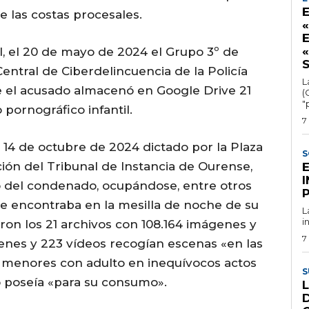
e las costas procesales.
«
al, el 20 de mayo de 2024 el Grupo 3º de
entral de Ciberdelincuencia de la Policía
L
 el acusado almacenó en Google Drive 21
(
"
pornográfico infantil.
7
l 14 de octubre de 2024 dictado por la Plaza
S
ión del Tribunal de Instancia de Ourense,
io del condenado, ocupándose, entre otros
se encontraba en la mesilla de noche de su
L
i
ron los 21 archivos con 108.164 imágenes y
7
genes y 223 vídeos recogían escenas «en las
 menores con adulto en inequívocos actos
S
o poseía «para su consumo».
L