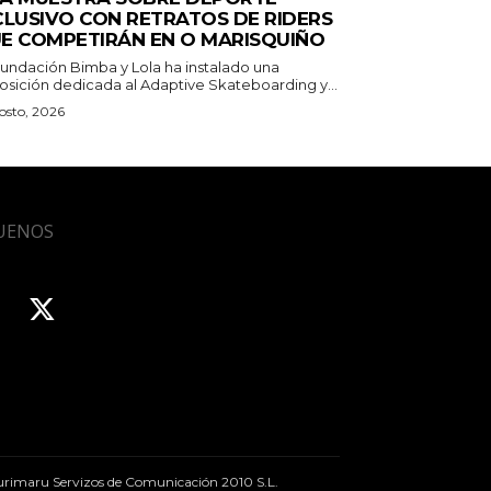
CLUSIVO CON RETRATOS DE RIDERS
E COMPETIRÁN EN O MARISQUIÑO
Fundación Bimba y Lola ha instalado una
osición dedicada al Adaptive Skateboarding y...
osto, 2026
UENOS
rimaru Servizos de Comunicación 2010 S.L.