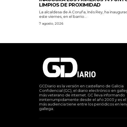
LIMPIOS DE PROXIMIDAD
La alcaldesa de A Coruña, Inés Rey, ha inaugura
este viernes, en el barrio...
7 agosto, 2026
GCDiario es la versión en castellano de Galicia
Confidencial (GC), el diario electrónico en gall
más veterano de internet. GC lleva informando
ininterrumpidamente desde el año 2003 y es el
más audiencia tiene entre los periódicos en le
gallega.