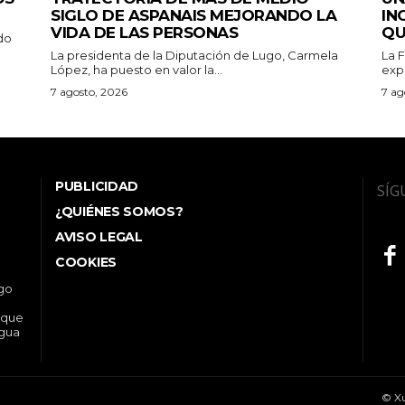
SIGLO DE ASPANAIS MEJORANDO LA
IN
VIDA DE LAS PERSONAS
QU
do
La presidenta de la Diputación de Lugo, Carmela
La 
López, ha puesto en valor la...
exp
7 agosto, 2026
7 ag
PUBLICIDAD
SÍG
¿QUIÉNES SOMOS?
AVISO LEGAL
COOKIES
ego
 que
ngua
© Xu