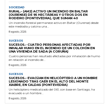
SOCIEDAD
RURAL.- (AM2) ACTIVO UN INCENDIO EN BALTAR
(OURENSE) DE 95 HECTÁREAS Y OTROS DOS EN
RODEIRO (PONTEVEDRA), QUE SUMAN 40
Un incendio forestal permanece activo en Baltar (Ourense) desde
este mediodía y calcina una...
8 agosto, 2026
SUCESOS
SUCESOS.- CUATRO PERSONAS AFECTADAS POR
INHALAR HUMO EN EL INCENDIO DE UN COLCHÓN EN
UNA VIVIENDA DE SADA (A CORUÑA)
Cuatro personas han resultado afectadas por inhalación de humo
en relación al incendio de...
8 agosto, 2026
SUCESOS
SUCESOS.- EVACÚAN EN HELICÓPTERO A UN HOMBRE
LESIONADO TRAS CAER EN EL ALTO DEL MONTE
XIABRE, EN CALDAS (PONTEVEDRA)
Un helicóptero medicalizado del 061, con base en Santiago, ha
evacuado a un hombre...
8 agosto, 2026