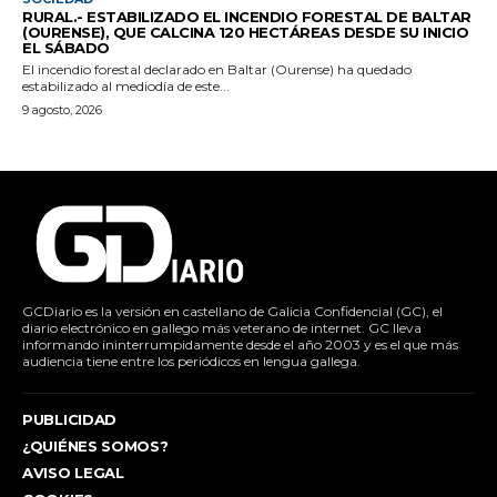
RURAL.- ESTABILIZADO EL INCENDIO FORESTAL DE BALTAR
(OURENSE), QUE CALCINA 120 HECTÁREAS DESDE SU INICIO
EL SÁBADO
El incendio forestal declarado en Baltar (Ourense) ha quedado
estabilizado al mediodía de este...
9 agosto, 2026
GCDiario es la versión en castellano de Galicia Confidencial (GC), el
diario electrónico en gallego más veterano de internet. GC lleva
informando ininterrumpidamente desde el año 2003 y es el que más
audiencia tiene entre los periódicos en lengua gallega.
PUBLICIDAD
¿QUIÉNES SOMOS?
AVISO LEGAL