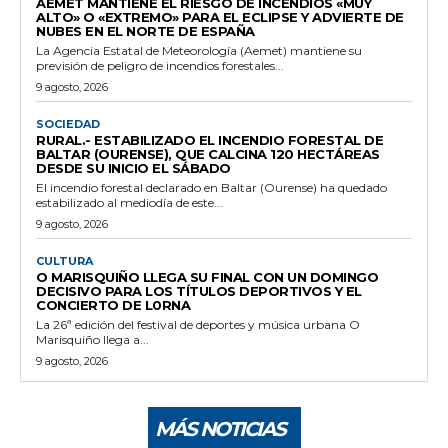
AEMET MANTIENE EL RIESGO DE INCENDIOS «MUY
ALTO» O «EXTREMO» PARA EL ECLIPSE Y ADVIERTE DE
NUBES EN EL NORTE DE ESPAÑA
La Agencia Estatal de Meteorología (Aemet) mantiene su
previsión de peligro de incendios forestales...
9 agosto, 2026
SOCIEDAD
RURAL.- ESTABILIZADO EL INCENDIO FORESTAL DE
BALTAR (OURENSE), QUE CALCINA 120 HECTÁREAS
DESDE SU INICIO EL SÁBADO
El incendio forestal declarado en Baltar (Ourense) ha quedado
estabilizado al mediodía de este...
9 agosto, 2026
CULTURA
O MARISQUIÑO LLEGA SU FINAL CON UN DOMINGO
DECISIVO PARA LOS TÍTULOS DEPORTIVOS Y EL
CONCIERTO DE L0RNA
La 26ª edición del festival de deportes y música urbana O
Marisquiño llega a...
9 agosto, 2026
MÁS NOTICIAS