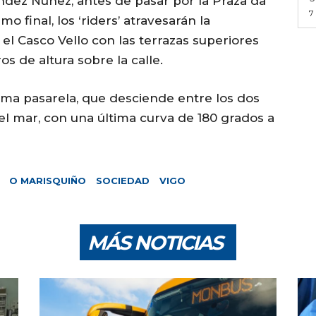
éndez Núñez, antes de pasar por la Praza da
7
mo final, los ‘riders’ atravesarán la
el Casco Vello con las terrazas superiores
s de altura sobre la calle.
sma pasarela, que desciende entre los dos
 del mar, con una última curva de 180 grados a
O MARISQUIÑO
SOCIEDAD
VIGO
MÁS NOTICIAS