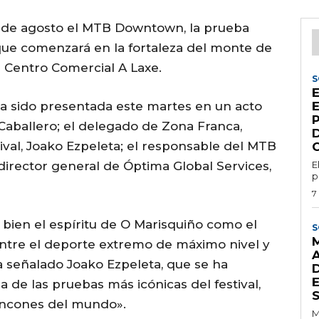
 8 de agosto el MTB Downtown, la prueba
, que comenzará en la fortaleza del monte de
l Centro Comercial A Laxe.
S
a sido presentada este martes en un acto
 Caballero; el delegado de Zona Franca,
ival, Joako Ezpeleta; el responsable del MTB
director general de Óptima Global Services,
E
p
7
bien el espíritu de O Marisquiño como el
S
tre el deporte extremo de máximo nivel y
ha señalado Joako Ezpeleta, que se ha
E
 de las pruebas más icónicas del festival,
incones del mundo».
M