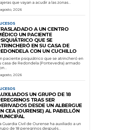
iajeras que vayan a acudir a las zonas...
 agosto, 2026
UCESOS
TRASLADADO A UN CENTRO
MÉDICO UN PACIENTE
PSIQUIÁTRICO QUE SE
ATRINCHERÓ EN SU CASA DE
REDONDELA CON UN CUCHILLO
n paciente psiquiátrico que se atrincheró en
u casa de Redondela (Pontevedra) armado
on...
 agosto, 2026
UCESOS
AUXILIADOS UN GRUPO DE 18
PEREGRINOS TRAS SER
DERIVADOS DESDE UN ALBERGUE
EN CEA (OURENSE) AL PABELLÓN
MUNICIPAL
a Guardia Civil de Ourense ha auxiliado a un
rupo de 18 peregrinos después...