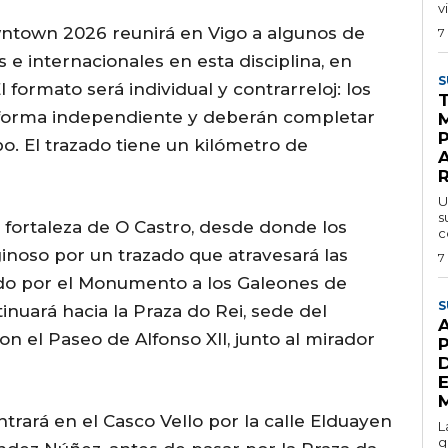
v
ntown 2026 reunirá en Vigo a algunos de
7
 e internacionales en esta disciplina, en
S
 formato será individual y contrarreloj: los
e forma independiente y deberán completar
o. El trazado tiene un kilómetro de
U
s
a fortaleza de O Castro, desde donde los
c
iginoso por un trazado que atravesará las
7
do por el Monumento a los Galeones de
S
inuará hacia la Praza do Rei, sede del
n el Paseo de Alfonso XII, junto al mirador
trará en el Casco Vello por la calle Elduayen
L
g