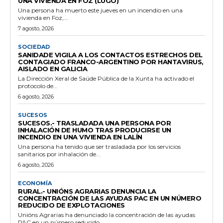
UNA VIVIENDA EN FOZ (LUGO)
Una persona ha muerto este jueves en un incendio en una
vivienda en Foz,...
7 agosto, 2026
SOCIEDAD
SANIDADE VIGILA A LOS CONTACTOS ESTRECHOS DEL
CONTAGIADO FRANCO-ARGENTINO POR HANTAVIRUS,
AISLADO EN GALICIA
La Dirección Xeral de Saúde Pública de la Xunta ha activado el
protocolo de...
6 agosto, 2026
SUCESOS
SUCESOS.- TRASLADADA UNA PERSONA POR
INHALACIÓN DE HUMO TRAS PRODUCIRSE UN
INCENDIO EN UNA VIVIENDA EN LALÍN
Una persona ha tenido que ser trasladada por los servicios
sanitarios por inhalación de...
6 agosto, 2026
ECONOMÍA
RURAL.- UNIÓNS AGRARIAS DENUNCIA LA
CONCENTRACIÓN DE LAS AYUDAS PAC EN UN NÚMERO
REDUCIDO DE EXPLOTACIONES
Unións Agrarias ha denunciado la concentración de las ayudas
PAC en un número reducido...