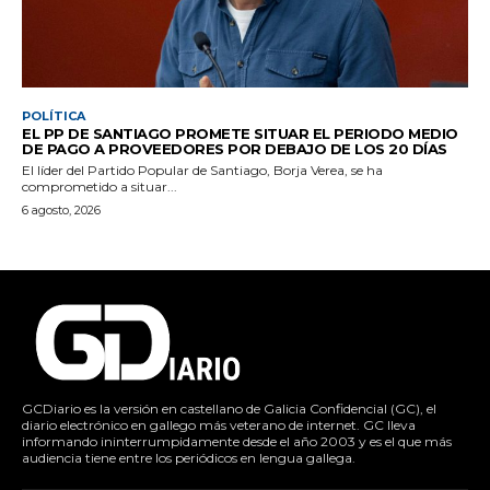
POLÍTICA
EL PP DE SANTIAGO PROMETE SITUAR EL PERIODO MEDIO
DE PAGO A PROVEEDORES POR DEBAJO DE LOS 20 DÍAS
El líder del Partido Popular de Santiago, Borja Verea, se ha
comprometido a situar...
6 agosto, 2026
GCDiario es la versión en castellano de Galicia Confidencial (GC), el
diario electrónico en gallego más veterano de internet. GC lleva
informando ininterrumpidamente desde el año 2003 y es el que más
audiencia tiene entre los periódicos en lengua gallega.