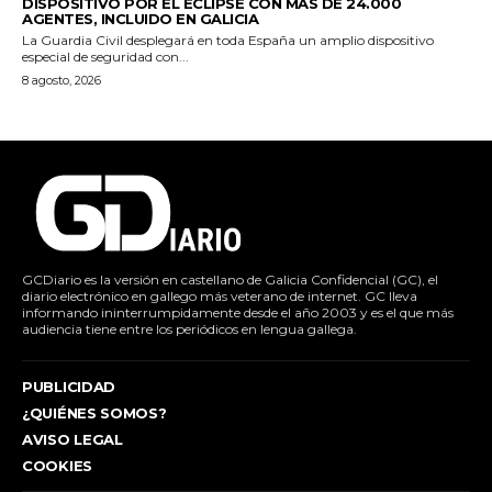
DISPOSITIVO POR EL ECLIPSE CON MÁS DE 24.000
AGENTES, INCLUIDO EN GALICIA
La Guardia Civil desplegará en toda España un amplio dispositivo
especial de seguridad con...
8 agosto, 2026
GCDiario es la versión en castellano de Galicia Confidencial (GC), el
diario electrónico en gallego más veterano de internet. GC lleva
informando ininterrumpidamente desde el año 2003 y es el que más
audiencia tiene entre los periódicos en lengua gallega.
PUBLICIDAD
¿QUIÉNES SOMOS?
AVISO LEGAL
COOKIES